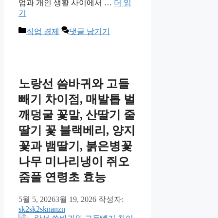
업과 개인 생활 사이에서 …
더 읽
기
카
직업 경제
댓글 남기기
테
고
리
노랑선 씀바귀와 고들
빼기 차이점, 매발톱 벌
깨덩굴 꽃말, 산딸기 줄
딸기 꽃 블랙베리, 양지
꽃과 뱀딸기, 붉은병꽃
나무 미나리냉이 쥐오
줌풀 연령초 효능
5월 5, 2026
3월 19, 2026
작성자:
sk2sk2sknanzn