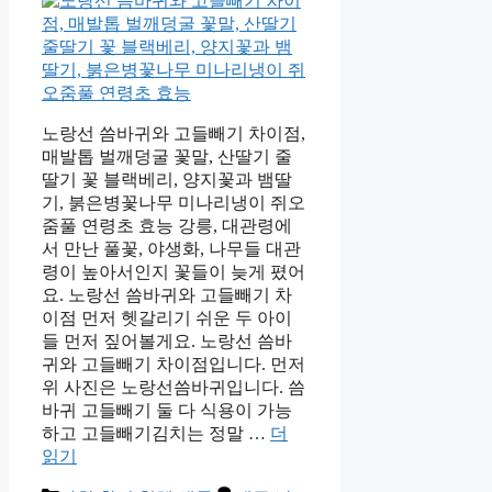
노랑선 씀바귀와 고들빼기 차이점,
매발톱 벌깨덩굴 꽃말, 산딸기 줄
딸기 꽃 블랙베리, 양지꽃과 뱀딸
기, 붉은병꽃나무 미나리냉이 쥐오
줌풀 연령초 효능 강릉, 대관령에
서 만난 풀꽃, 야생화, 나무들 대관
령이 높아서인지 꽃들이 늦게 폈어
요. 노랑선 씀바귀와 고들빼기 차
이점 먼저 헷갈리기 쉬운 두 아이
들 먼저 짚어볼게요. 노랑선 씀바
귀와 고들빼기 차이점입니다. 먼저
위 사진은 노랑선씀바귀입니다. 씀
바귀 고들빼기 둘 다 식용이 가능
하고 고들빼기김치는 정말 …
더
읽기