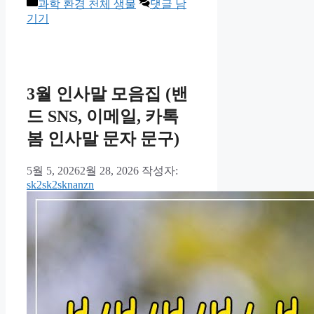
카
과학 환경 천체 생물
댓글 남
테
기기
고
리
3월 인사말 모음집 (밴
드 SNS, 이메일, 카톡
봄 인사말 문자 문구)
5월 5, 2026
2월 28, 2026
작성자:
sk2sk2sknanzn