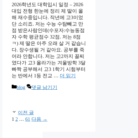
2026학년도 대학입시 일정 – 2026
대입 전형 한눈에 정리 제 딸이 올
해 재수중입니다. 작년에 고3이었
단 소리죠. 저는 수능 수탐빼고 만
점 받은사람인데(수포자:수능동점
자 수학 평균점수 32점. 저는 8점
ㅋ) 제 딸은 아주 오래 살 거 같습니
다. 장수생될 거 같아요. 공부를 죽
어라 안합니다. 저는 고2까지 꼴찌
였다가 고3 올라가는 겨울방학 3달
빠짝 공부해서 고3 1학기 시험부터
는 반에서 1등 전교 …
더 읽기
카
blog
댓글 남기기
테
고
리
이전 글
페
페
페
1
2
…
61
다음
→
이
이
이
지
지
지