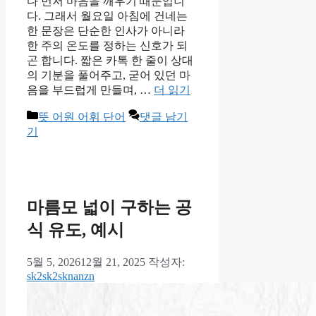
다 먼저 마음을 깨우기 때문입니
다. 그래서 월요일 아침에 건네는
한 문장은 단순한 인사가 아니라
한 주의 온도를 정하는 신호가 되
곤 합니다. 짧은 카톡 한 줄이 상대
의 기분을 풀어주고, 굳어 있던 마
음을 부드럽게 만들며, …
더 읽기
카
뜻 어원 어휘 단어
댓글 남기
테
기
고
리
마름모 넓이 구하는 공
식 유도, 예시
5월 5, 2026
12월 21, 2025
작성자:
sk2sk2sknanzn