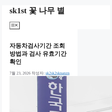
컨
sk1st 꽃 나무 별
텐
츠
로
메
건
뉴
너
뛰
기
자동차검사기간 조회
방법과 검사 유효기간
확인
7월 23, 2026
작성자:
sk2sk2sknanzn